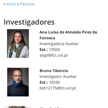
»
Início
»
Pessoas
Investigadores
Ana Luísa de Almeida Pires da
Fonseca
Investigadora Auxiliar
Ext.:
10504
alapf@fct.unl.pt
Bruno Tibúrcio
Investigador Auxiliar
Ext.:
10536
bdt12175@fct.unl.pt