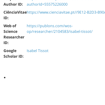
Author ID:
authorId=55575226000
CiênciaVitae
https://www.cienciavitae.pt//9E12-B2D3-B90
ID:
Web of
https://publons.com/wos-
Science
op/researcher/2104583/isabel-tissot/
Researcher
ID:
Google
Isabel Tissot
Scholar ID: