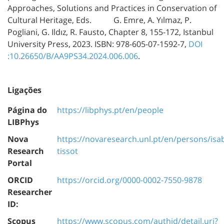
Approaches, Solutions and Practices in Conservation of
Cultural Heritage, Eds. G. Emre, A. Yılmaz, P.
Pogliani, G. Ildız, R. Fausto, Chapter 8, 155-172, Istanbul
University Press, 2023. ISBN: 978-605-07-1592-7,
DOI
:10.26650/B/AA9PS34.2024.006.006
.
Ligações
Página do
https://libphys.pt/en/people
LIBPhys
Nova
https://novaresearch.unl.pt/en/persons/isab
Research
tissot
Portal
ORCID
https://orcid.org/0000-0002-7550-9878
Researcher
ID:
Scopus
https://www.scopus.com/authid/detail.uri?