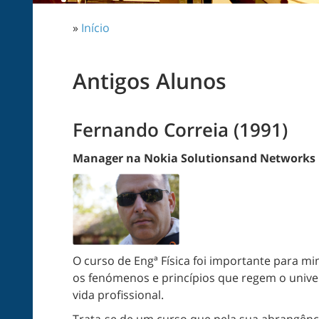
»
Início
Antigos Alunos
Fernando Correia (1991)
Manager na Nokia Solutionsand Networks
O curso de Engª Física foi importante para m
os fenómenos e princípios que regem o univ
vida profissional.
Trata-se de um curso que pela sua abrangênci