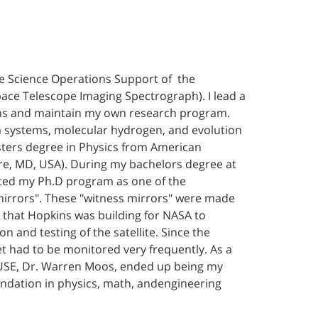
the Science Operations Support of the
ce Telescope Imaging Spectrograph). I lead a
aphs and maintain my own research program.
ha systems, molecular hydrogen, and evolution
asters degree in Physics from American
ore, MD, USA). During my bachelors degree at
rted my Ph.D program as one of the
 mirrors". These "witness mirrors" were made
r) that Hopkins was building for NASA to
n and testing of the satellite. Since the
et had to be monitored very frequently. As a
of FUSE, Dr. Warren Moos, ended up being my
oundation in physics, math, andengineering