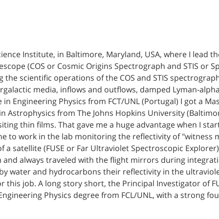
ence Institute, in Baltimore, Maryland, USA, where I lead 
scope (COS or Cosmic Origins Spectrograph and STIS or Spa
g the scientific operations of the COS and STIS spectrogr
ntergalactic media, inflows and outflows, damped Lyman-alp
e in Engineering Physics from FCT/UNL (Portugal) I got a M
 in Astrophysics from The Johns Hopkins University (Baltim
ting thin films. That gave me a huge advantage when I sta
 to work in the lab monitoring the reflectivity of "witness
f a satellite (FUSE or Far Ultraviolet Spectroscopic Explore
and always traveled with the flight mirrors during integratio
y water and hydrocarbons their reflectivity in the ultraviol
or this job. A long story short, the Principal Investigator 
the Engineering Physics degree from FCL/UNL, with a strong f