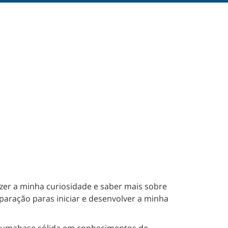
azer a minha curiosidade e saber mais sobre
ração paras iniciar e desenvolver a minha
s e umabase sólida em conhecimentos de