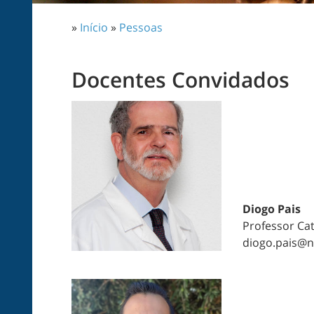
»
Início
»
Pessoas
Docentes Convidados
Diogo Pais
Professor Ca
diogo.pais@n