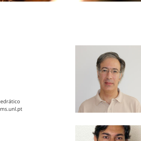
tedrático
ms.unl.pt