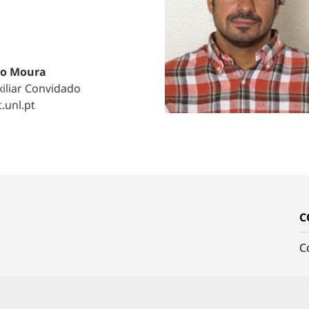
ão Moura
iliar Convidado
.unl.pt
C
C