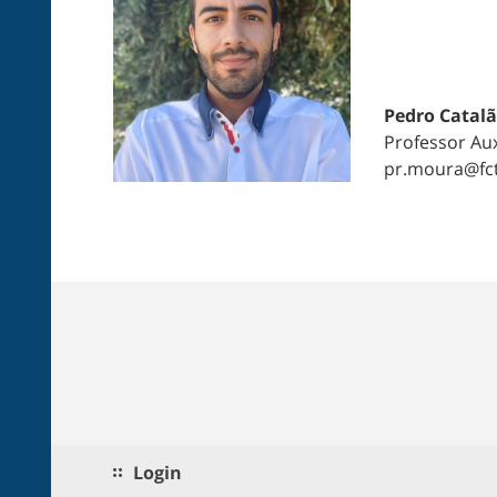
Pedro Catal
Professor Aux
pr.moura@fct
Login