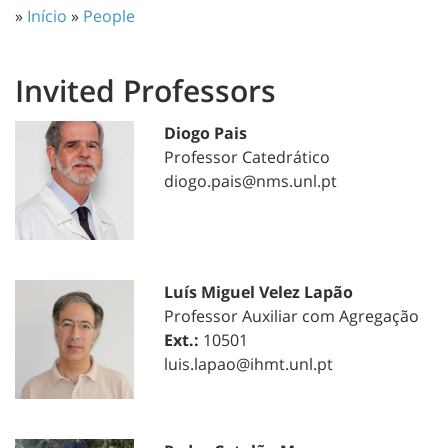
»
Início
»
People
Invited Professors
Diogo Pais
Professor Catedrático
diogo.pais@nms.unl.pt
Luís Miguel Velez Lapão
Professor Auxiliar com Agregação
Ext.:
10501
luis.lapao@ihmt.unl.pt