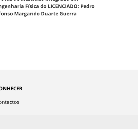
ngenharia Física do LICENCIADO: Pedro
fonso Margarido Duarte Guerra
ONHECER
ontactos