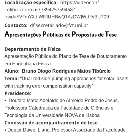
Localização específica:
https://videoconf-
colibri.zoom.us/j/89425759468?
pwd=YVFmYXdJWlFlUHBwQ1AzOWJWdFV3UT09
Contacto:
df.secretariado@fct.unl.pt
A
P
P
T
presentações
úblicas de
ropostas de
ese
Departamento de Física
Apresentação Pública do Plano de Tese de Doutoramento
em Engenharia Física
Aluno:
Bruno Diogo Rodrigues Matos Tibúrcio
Tema:
“
Dual-rod side-pumping approaches for solar lasers
with tracking error compensation capacity
”
Presidente:
• Doutora Maria Adelaide de Almeida Pedro de Jesus,
Professora Catedrática da Faculdade de Ciências e
Tecnologia da Universidade NOVA de Lisboa
Comissão de acompanhamento de tese:
• Doutor Dawei Liang, Professor Associado da Faculdade