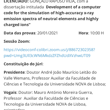
LICENCIADO:
GONÇALO RAPOSO VÍLIA
,
com a
dissertação intitulada
Development of a computer
code for the simulation of high-accuracy x-ray
emission spectra of neutral elements and highly
charged ions”
Data das provas
: 20/01/2021
Hora
: 10:00 H
Sessão Zoom:
https://videoconf-colibri.zoom.us/j/88672302358?
pwd=Umg3Ull3cWN6MkdzZFZhdUdXVzhwUT09
Constituição do Júri
:
Presidente
: Doutor André João Maurício Leitão do
Valle Wemans, Professor Auxiliar da Faculdade de
Ciências e Tecnologia da Universidade NOVA de Lisboa;
Vogais
: Doutor: Mauro António Moreira Guerra,
Professor Auxiliar da Faculdade de Ciências e
Tecnologia da Universidade NOVA de Lisboa,
orientador;