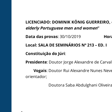
LICENCIADO: DOMINIK KÖNIG GUERREIRO,
elderly Portuguese men and women
”
Data das provas
: 30/10/2019
Hor
Local:
SALA DE SEMINÁRIOS Nº 213 – ED. I
Constituição do Júri
:
Presidente
: Doutor Jorge Alexandre de Carval
Vogais
:
Doutor Rui Alexandre Nunes Neves
orientador;
Doutora Saba Abdulghani Oliveira da Silva