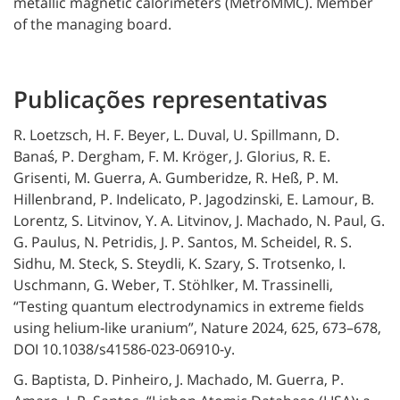
metallic magnetic calorimeters (MetroMMC). Member
of the managing board.
Publicações representativas
R. Loetzsch, H. F. Beyer, L. Duval, U. Spillmann, D.
Banaś, P. Dergham, F. M. Kröger, J. Glorius, R. E.
Grisenti, M. Guerra, A. Gumberidze, R. Heß, P. M.
Hillenbrand, P. Indelicato, P. Jagodzinski, E. Lamour, B.
Lorentz, S. Litvinov, Y. A. Litvinov, J. Machado, N. Paul, G.
G. Paulus, N. Petridis, J. P. Santos, M. Scheidel, R. S.
Sidhu, M. Steck, S. Steydli, K. Szary, S. Trotsenko, I.
Uschmann, G. Weber, T. Stöhlker, M. Trassinelli,
“Testing quantum electrodynamics in extreme fields
using helium‐like uranium”, Nature 2024, 625, 673–678,
DOI 10.1038/s41586-023-06910-y.
G. Baptista, D. Pinheiro, J. Machado, M. Guerra, P.