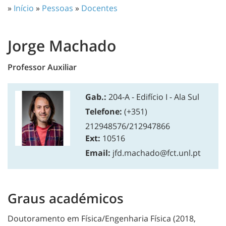
»
Início
»
Pessoas
»
Docentes
Jorge Machado
Professor Auxiliar
Gab.:
204-A - Edifício I - Ala Sul
Telefone:
(+351)
212948576/212947866
Ext:
10516
Email:
jfd.machado@fct.unl.pt
Graus académicos
Doutoramento em Física/Engenharia Física (2018,