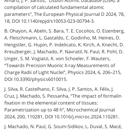
Amaro, J. P. Santos, “Lisbon Atomic Database (LISA): a
compilation of calculated fundamental atomic
parameters”, The European Physical Journal D 2024, 78,
18, DOI 10.1140/epjd/s10053-023-00794-3.
B. Ohayon, A. Abeln, S. Bara, T. E. Cocolios, O. Eizenberg,
A. Fleischmann, L. Gastaldo, C. Godinho, M. Heines, D.
Hengstler, G. Hupin, P. Indelicato, K. Kirch, A. Knecht, D.
Kreuzberger, J. Machado, P. Navratil, N. Paul, R. Pohl, D.
Unger, S. M. Vogiatzi, K. von Schoeler, F. Wauters,
“Towards Precision Muonic X‐ray Measurements of
Charge Radii of Light Nuclei”, Physics 2024, 6, 206–215,
DOI 10.3390/physics6010015.
J. Silva, R. Castelhano, F. Silva, J. P. Santos, A. Félix, J.
Cruz, J. Machado, S. Pessanha, “The impact of formalin
fixation in the elemental content of tissues:
Parametrization up to 48 h”, Microchemical Journal
2024, 200, 110281, DOI 10.1016/j.microc.2024.110281.
J. Machado, N. Paul, G. Soum‐Sidikov, L. Duval, S. Macé,