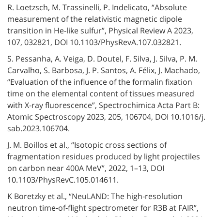
R. Loetzsch, M. Trassinelli, P. Indelicato, “Absolute
measurement of the relativistic magnetic dipole
transition in He‐like sulfur”, Physical Review A 2023,
107, 032821, DOI 10.1103/PhysRevA.107.032821.
S. Pessanha, A. Veiga, D. Doutel, F. Silva, J. Silva, P. M.
Carvalho, S. Barbosa, J. P. Santos, A. Félix, J. Machado,
“Evaluation of the influence of the formalin fixation
time on the elemental content of tissues measured
with X‐ray fluorescence”, Spectrochimica Acta Part B:
Atomic Spectroscopy 2023, 205, 106704, DOI 10.1016/j.
sab.2023.106704.
J. M. Boillos et al., “Isotopic cross sections of
fragmentation residues produced by light projectiles
on carbon near 400
A
MeV”, 2022, 1–13, DOI
10.1103/PhysRevC.105.014611.
K Boretzky et al., “NeuLAND: The high‐resolution
neutron time‐of‐flight spectrometer for R3B at FAIR”,