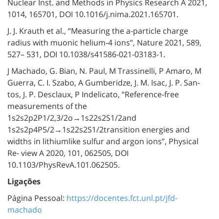
Nuclear Inst. and Methods in Physics Research A 2021,
1014, 165701, DOI 10.1016/j.nima.2021.165701.
J. J. Krauth et al., “Measuring the
a
-particle charge
radius with muonic helium‐4 ions”, Nature 2021, 589,
527– 531, DOI 10.1038/s41586-021-03183-1.
J Machado, G. Bian, N. Paul, M Trassinelli, P Amaro, M
Guerra, C. I. Szabo, A Gumberidze, J. M. Isac, J. P. San‐
tos, J. P. Desclaux, P Indelicato, “Reference‐free
measurements of the
1s2s2p2P1/2,3/2o→1s22s2S1/2and
1s2s2p4P5/2→1s22s2S1/2transition energies and
widths in lithiumlike sulfur and argon ions”, Physical
Re‐ view A 2020, 101, 062505, DOI
10.1103/PhysRevA.101.062505.
Ligações
Página Pessoal:
https://docentes.fct.unl.pt/jfd-
machado