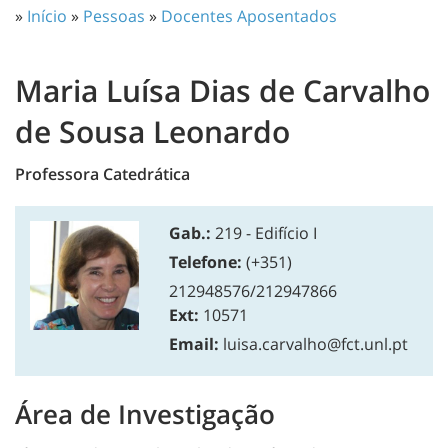
»
Início
»
Pessoas
»
Docentes Aposentados
Maria Luísa Dias de Carvalho
de Sousa Leonardo
Professora Catedrática
Gab.:
219 - Edifício I
Telefone:
(+351)
212948576/212947866
Ext:
10571
Email:
luisa.carvalho@fct.unl.pt
Área de Investigação