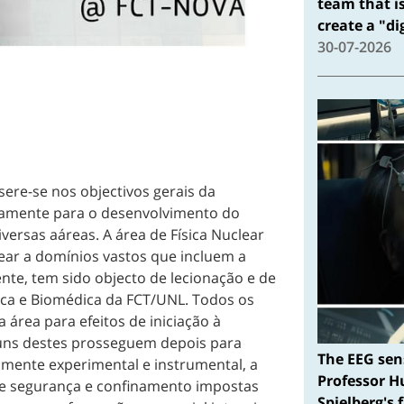
team that i
create a "d
30-07-2026
nsere-se nos objectivos gerais da
ivamente para o desenvolvimento do
versas aáreas. A área de Física Nuclear
lear a domínios vastos que incluem a
nte, tem sido objecto de lecionação e de
sica e Biomédica da FCT/UNL. Todos os
rea para efeitos de iniciação à
guns destes prosseguem depois para
The EEG sen
ente experimental e instrumental, a
Professor H
de segurança e confinamento impostas
Spielberg's 