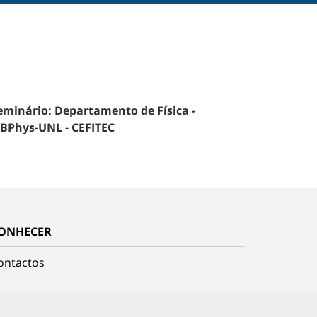
eminário: Departamento de Física -
IBPhys-UNL - CEFITEC
ONHECER
ontactos