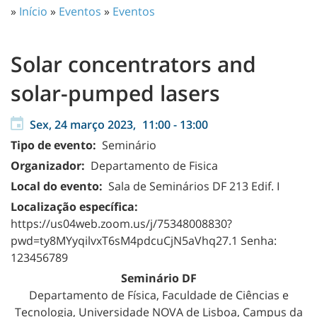
»
Início
»
Eventos
»
Eventos
Solar concentrators and
solar-pumped lasers
Sex, 24 março 2023,
11:00
-
13:00
Tipo de evento:
Seminário
Organizador:
Departamento de Fisica
Local do evento:
Sala de Seminários DF 213 Edif. I
Localização específica:
https://us04web.zoom.us/j/75348008830?
pwd=ty8MYyqilvxT6sM4pdcuCjN5aVhq27.1 Senha:
123456789
Seminário DF
Departamento de Física, Faculdade de Ciências e
Tecnologia, Universidade NOVA de Lisboa, Campus da