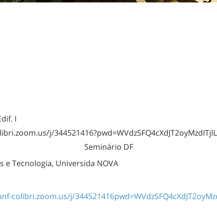
if. I
colibri.zoom.us/j/344521416?pwd=WVdzSFQ4cXdJT2oyMzdITj
Seminário DF
as e Tecnologia, Universida NOVA
conf-colibri.zoom.us/j/344521416pwd=WVdzSFQ4cXdJT2oyMzdI