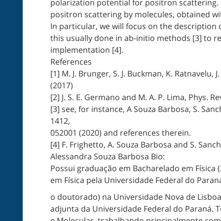
polarization potential for positron scattering. I
positron scattering by molecules, obtained w
In particular, we will focus on the description 
this usually done in ab-initio methods [3] to 
implementation [4].
References
[1] M. J. Brunger, S. J. Buckman, K. Ratnavelu, 
(2017)
[2] J. S. E. Germano and M. A. P. Lima, Phys. Re
[3] see, for instance, A Souza Barbosa, S. Sanch
1412,
052001 (2020) and references therein.
[4] F. Frighetto, A. Souza Barbosa and S. Sanc
Alessandra Souza Barbosa Bio:
Possui graduação em Bacharelado em Física (
em Física pela Universidade Federal do Paran
o doutorado) na Universidade Nova de Lisboa
adjunta da Universidade Federal do Paraná. T
e Molecular, trabalhando principalmente com