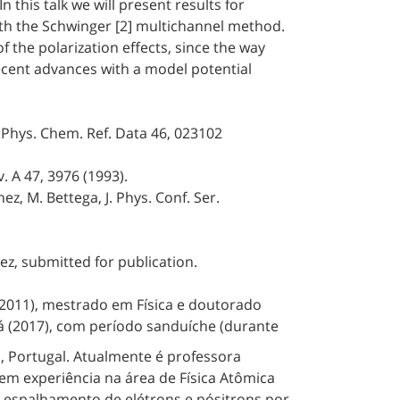
n this talk we will present results for
ith the Schwinger [2] multichannel method.
of the polarization effects, since the way
recent advances with a model potential
J. Phys. Chem. Ref. Data 46, 023102
v. A 47, 3976 (1993).
ez, M. Bettega, J. Phys. Conf. Ser.
hez, submitted for publication.
2011), mestrado em Física e doutorado
á (2017), com período sanduíche (durante
, Portugal. Atualmente é professora
em experiência na área de Física Atômica
 espalhamento de elétrons e pósitrons por