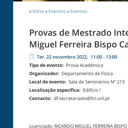
»
Início
»
Eventos
»
Eventos
Provas de Mestrado Int
Miguel Ferreira Bispo C
Ter, 22 novembro 2022,
11:00
-
13:00
Tipo de evento:
Prova Académica
Organizador:
Departamento de Física
Local do evento:
Sala de Seminários Nº 213
Localização específica:
Edifício I
Contacto:
df.secretariado@fct.unl.pt
Licenciado: RICARDO MIGUEL FERREIRA BISPO CAS