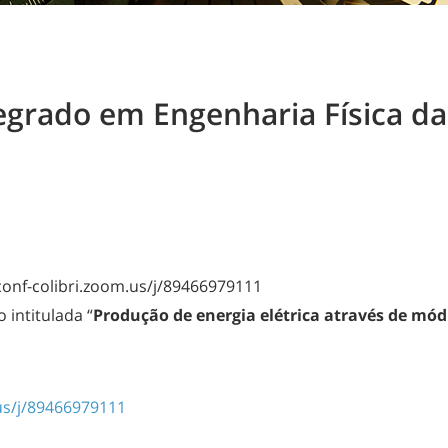
grado em Engenharia Física da 
onf-colibri.zoom.us/j/89466979111
 intitulada “
Produção de energia elétrica através de mód
.us/j/89466979111