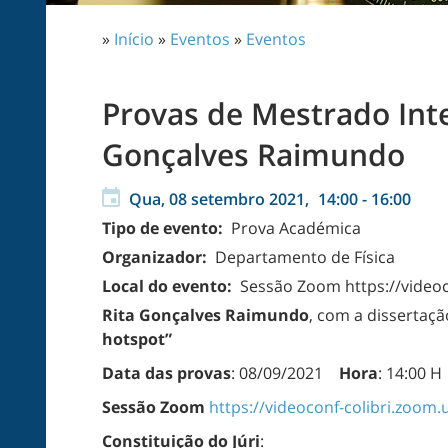
»
Início
»
Eventos
»
Eventos
Provas de Mestrado Inte
Gonçalves Raimundo
Qua, 08 setembro 2021,
14:00
-
16:00
Tipo de evento:
Prova Académica
Organizador:
Departamento de Física
Local do evento:
Sessão Zoom https://videoc
Rita Gonçalves Raimundo
, com a dissertação
hotspot”
Data das provas
: 08/09/2021
Hora
: 14:00 H
Sessão Zoom
https://videoconf-colibri.zoom
Constituição do Júri
: