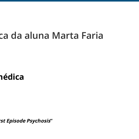
a da aluna Marta Faria
médica
rst Episode Psychosis
”