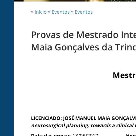
»
Início
»
Eventos
»
Eventos
Provas de Mestrado Int
Maia Gonçalves da Trin
Mestr
LICENCIADO: JOSÉ MANUEL MAIA GONÇALV
neurosurgical planning: towards a clinica
Data das provas
: 18/05/2017
Hor