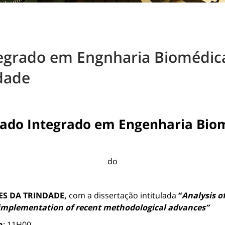
egrado em Engnharia Biomédic
dade
ado Integrado em Engenharia Bio
do
ES DA TRINDADE,
com a dissertação intitulada
“
Analysis o
l implementation of recent methodological advances”
a
: 11H00