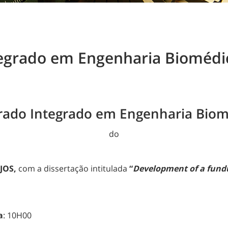
egrado em Engenharia Biomédic
rado Integrado em Engenharia Biom
do
JOS,
com a dissertação intitulada
“
Development of a fundu
a
: 10H00