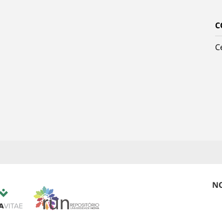
C
C
NO