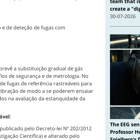
team that i
create a "d
30-07-2026
o e de deteção de fugas com
revê a substituição gradual de gás
fios de segurança e de metrologia. No
de fugas de referência rastreáveis para
libração de modo a se poderem ensaiar
os na avaliação da estanquidade da
ável
:
The EEG sen
epublicado pelo Decreto-lei Nº 202/2012
Professor H
tigação Científica) e alterado pelo
Spielberg's 