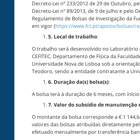
Decreto-Lei nº 233/2012 de 29 de Outubro, pel
Decreto-Lei nº 89/2013, de 9 de Julho e pelo D
Regulamento de Bolsas de Investigação da Fund
em vigor (
https://www.fct.pt/apoios/bolsas/r
5.
Local de trabalho
:
O trabalho será desenvolvido no Laboratório
CEFITEC, Departamento de Física da Faculdade
Universidade Nova de Lisboa sob a orientação
Teodoro, sendo a entidade contratante a Uni
6.
Duração da(s) bolsa(s)
:
A bolsa terá à duração de 6 meses, com início
7.
Valor do subsídio de manutenção
O montante da bolsa corresponde a € 1 144,64
valores das bolsas atribuídas diretamente pel
efetuado mensalmente por transferência banc