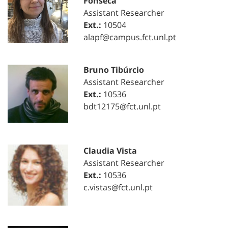
Fonseca
Assistant Researcher
Ext.:
10504
alapf@campus.fct.unl.pt
Bruno Tibúrcio
Assistant Researcher
Ext.:
10536
bdt12175@fct.unl.pt
Claudia Vista
Assistant Researcher
Ext.:
10536
c.vistas@fct.unl.pt