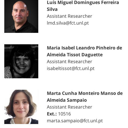
Luís Miguel Domingues Ferreira
Silva
Assistant Researcher
lmd.silva@fct.unl.pt
Maria Isabel Leandro Pinheiro de
Almeida Tissot Daguette
Assistant Researcher
isabeltissot@fct.unl.pt
Marta Cunha Monteiro Manso de
Almeida Sampaio
Assistant Researcher
Ext.:
10516
marta.sampaio@fct.unl.pt