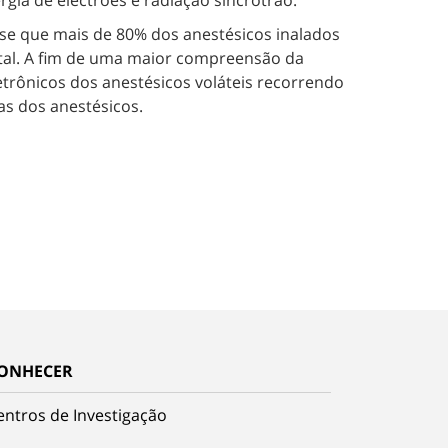
rgia de electrões e radiação sincrotrão.
e que mais de 80% dos anestésicos inalados
ntal. A fim de uma maior compreensão da
etrônicos dos anestésicos voláteis recorrendo
as dos anestésicos.
ONHECER
entros de Investigação