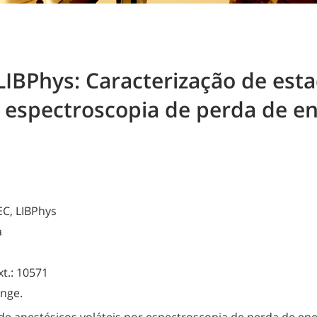
LIBPhys: Caracterização de esta
r espectroscopia de perda de en
EC, LIBPhys
a
t.: 10571
nge.