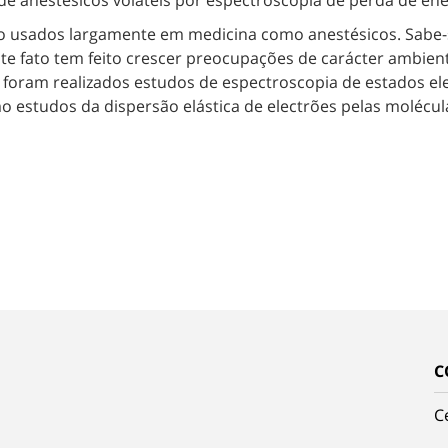
 de anestésicos voláteis por espectroscopia de perda de ene
 usados largamente em medicina como anestésicos. Sabe-s
ste fato tem feito crescer preocupações de carácter ambie
 foram realizados estudos de espectroscopia de estados el
o estudos da dispersão elástica de electrões pelas molécul
C
C