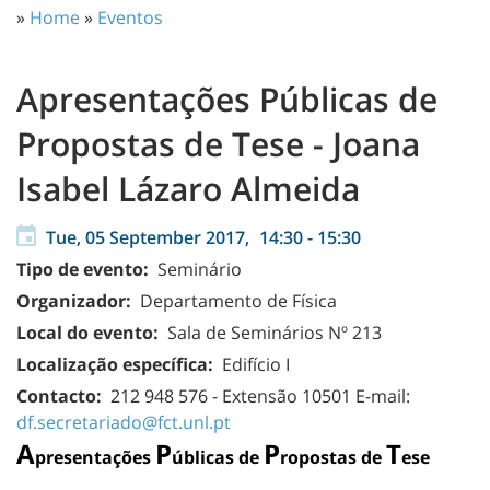
»
Home
»
Eventos
Apresentações Públicas de
Propostas de Tese - Joana
Isabel Lázaro Almeida
Tue, 05 September 2017,
14:30
-
15:30
Tipo de evento:
Seminário
Organizador:
Departamento de Física
Local do evento:
Sala de Seminários Nº 213
Localização específica:
Edifício I
Contacto:
212 948 576 - Extensão 10501
E-mail:
df.secretariado@fct.unl.pt
A
P
P
T
presentações
úblicas de
ropostas de
ese