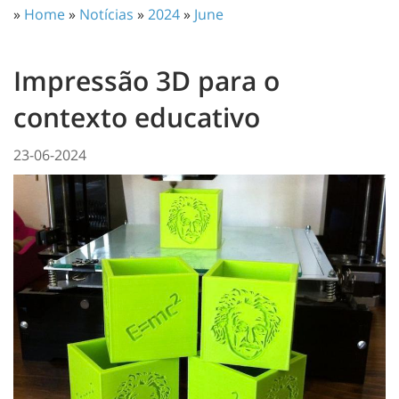
»
Home
»
Notícias
»
2024
»
June
Impressão 3D para o
contexto educativo
23-06-2024