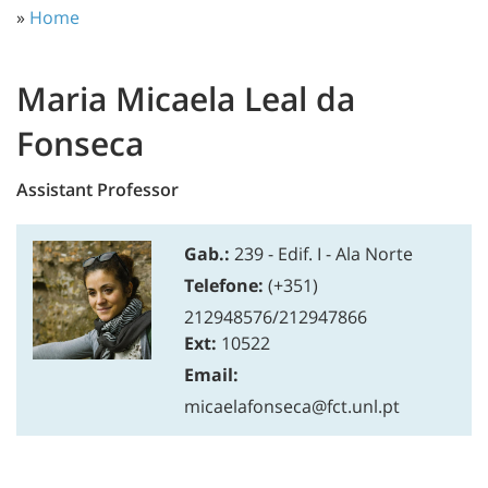
»
Home
Maria Micaela Leal da
Fonseca
Assistant Professor
Gab.:
239 - Edif. I - Ala Norte
Telefone:
(+351)
212948576/212947866
Ext:
10522
Email:
micaelafonseca@fct.unl.pt