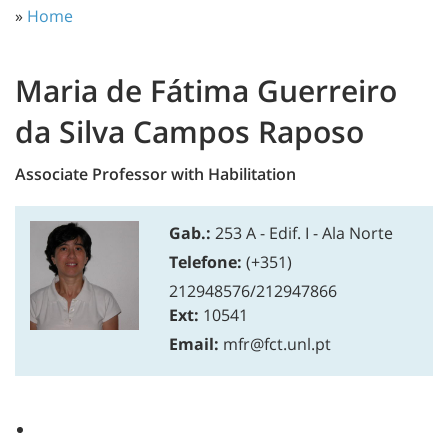
»
Home
Maria de Fátima Guerreiro
da Silva Campos Raposo
Associate Professor with Habilitation
Gab.:
253 A - Edif. I - Ala Norte
Telefone:
(+351)
212948576/212947866
Ext:
10541
Email:
mfr@fct.unl.pt