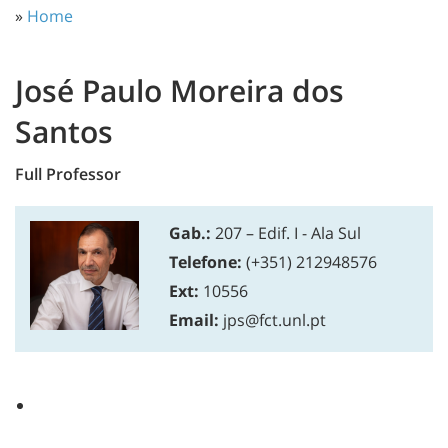
»
Home
José Paulo Moreira dos
Santos
Full Professor
Gab.:
207 – Edif. I - Ala Sul
Telefone:
(+351) 212948576
Ext:
10556
Email:
jps@fct.unl.pt