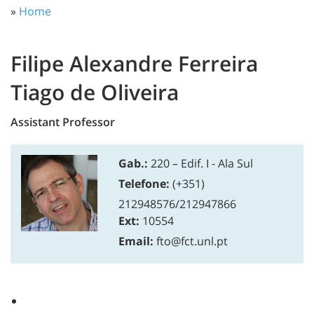
»
Home
Filipe Alexandre Ferreira
Tiago de Oliveira
Assistant Professor
Gab.:
220 – Edif. I - Ala Sul
Telefone:
(+351)
212948576/212947866
Ext:
10554
Email:
fto@fct.unl.pt