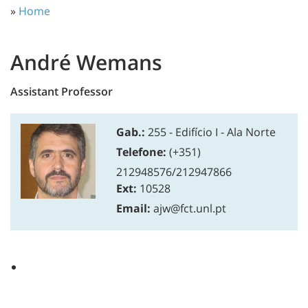
»
Home
André Wemans
Assistant Professor
Gab.:
255 - Edifício I - Ala Norte
Telefone:
(+351)
212948576/212947866
Ext:
10528
Email:
ajw@fct.unl.pt