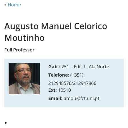
»
Home
Augusto Manuel Celorico
Moutinho
Full Professor
Gab.:
251 – Edif. I - Ala Norte
Telefone:
(+351)
212948576/212947866
Ext:
10510
Email:
amou@fct.unl.pt