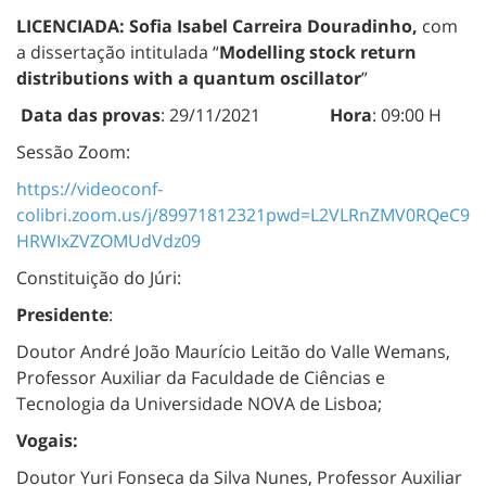
LICENCIADA:
Sofia Isabel Carreira Douradinho
,
com
a dissertação intitulada
“
Modelling stock return
distributions with a quantum oscillator
”
Data das provas
: 29/11/2021
Hora
: 09:00 H
Sessão Zoom:
https://videoconf-
colibri.zoom.us/j/89971812321pwd=L2VLRnZMV0RQeC9
HRWIxZVZOMUdVdz09
Constituição do Júri:
Presidente
:
Doutor André João Maurício Leitão do Valle Wemans,
Professor Auxiliar da Faculdade de Ciências e
Tecnologia da Universidade NOVA de Lisboa;
Vogais:
Doutor Yuri Fonseca da Silva Nunes,
Professor Auxiliar