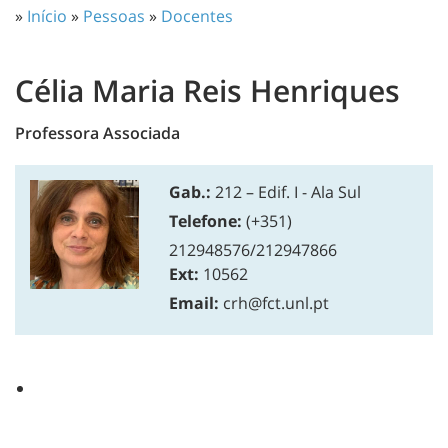
»
Início
»
Pessoas
»
Docentes
Célia Maria Reis Henriques
Professora Associada
Gab.:
212 – Edif. I - Ala Sul
Telefone:
(+351)
212948576/212947866
Ext:
10562
Email:
crh@fct.unl.pt